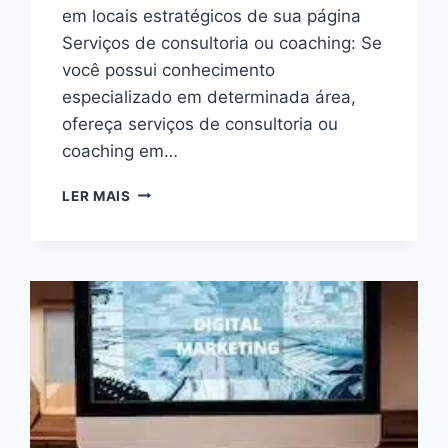
em locais estratégicos de sua página
Serviços de consultoria ou coaching: Se
você possui conhecimento
especializado em determinada área,
ofereça serviços de consultoria ou
coaching em…
COMO
LER MAIS
MONETIZAR
SEU
SITE
SEM
ADSENSE,DESCUBRA
ESTRATÉGIAS
EFICAZES
PARA
2024