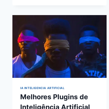
MARKETING
DIGITAL
EM
2024:
ESTRATÉGIAS
PODEROSAS
PARA
O
SUCESSO
IA INTELIGENCIA ARTIFICIAL
Melhores Plugins de
Inteligência Artificial