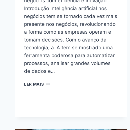
negócios com eficiência e inovação.”
Introdução inteligência artificial nos
negócios tem se tornado cada vez mais
presente nos negócios, revolucionando
a forma como as empresas operam e
tomam decisões. Com o avanço da
tecnologia, a IA tem se mostrado uma
ferramenta poderosa para automatizar
processos, analisar grandes volumes
de dados e…
TRANSFORME
LER MAIS
SEUS
NEGÓCIOS
COM
IA:
A
REVOLUÇÃO
DA