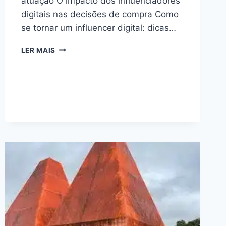
atuação O impacto dos influenciadores
digitais nas decisões de compra Como
se tornar um influencer digital: dicas…
INFLUENCER
LER MAIS
DIGITAL:
DESCUBRA
O
PODER
DE
TRANSFORMAÇÃO
E
INSPIRAÇÃO!