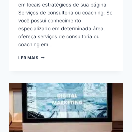
em locais estratégicos de sua página
Serviços de consultoria ou coaching: Se
você possui conhecimento
especializado em determinada área,
ofereça serviços de consultoria ou
coaching em…
COMO
LER MAIS
MONETIZAR
SEU
SITE
SEM
ADSENSE,DESCUBRA
ESTRATÉGIAS
EFICAZES
PARA
2024