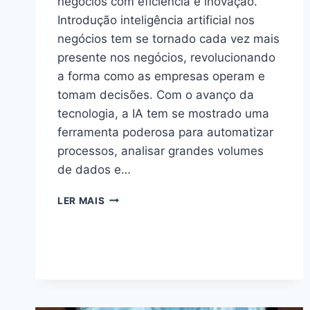
negócios com eficiência e inovação.”
Introdução inteligência artificial nos
negócios tem se tornado cada vez mais
presente nos negócios, revolucionando
a forma como as empresas operam e
tomam decisões. Com o avanço da
tecnologia, a IA tem se mostrado uma
ferramenta poderosa para automatizar
processos, analisar grandes volumes
de dados e…
TRANSFORME
LER MAIS
SEUS
NEGÓCIOS
COM
IA:
A
REVOLUÇÃO
DA