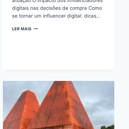
atuação O impacto dos influenciadores
digitais nas decisões de compra Como
se tornar um influencer digital: dicas…
INFLUENCER
LER MAIS
DIGITAL:
DESCUBRA
O
PODER
DE
TRANSFORMAÇÃO
E
INSPIRAÇÃO!