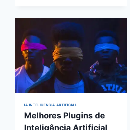
MARKETING
DIGITAL
EM
2024:
ESTRATÉGIAS
PODEROSAS
PARA
O
SUCESSO
IA INTELIGENCIA ARTIFICIAL
Melhores Plugins de
Inteligência Artificial