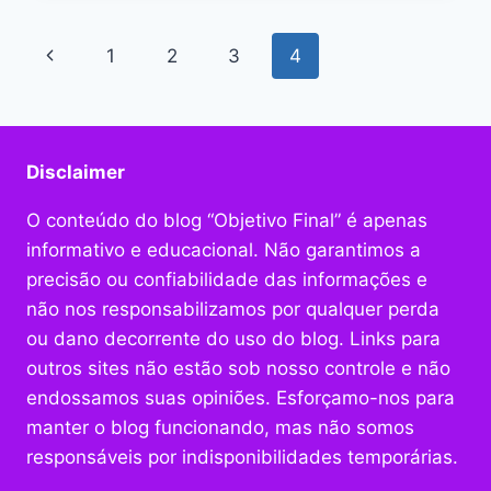
PARA
O
Navegação
Página
1
2
3
4
BLOG
COM
da
Anterior
O
CHAT
Página
GPT:
Disclaimer
UM
GUIA
COMPLETO
O conteúdo do blog “Objetivo Final” é apenas
informativo e educacional. Não garantimos a
precisão ou confiabilidade das informações e
não nos responsabilizamos por qualquer perda
ou dano decorrente do uso do blog. Links para
outros sites não estão sob nosso controle e não
endossamos suas opiniões. Esforçamo-nos para
manter o blog funcionando, mas não somos
responsáveis por indisponibilidades temporárias.