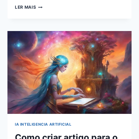
OTIMIZAÇÃO
LER MAIS
DE
CONVERSÕES:
ESTRATÉGIAS
DE
IA
PARA
AUMENTAR
A
RECEITA
IA INTELIGENCIA ARTIFICIAL
Como criar artigo para o