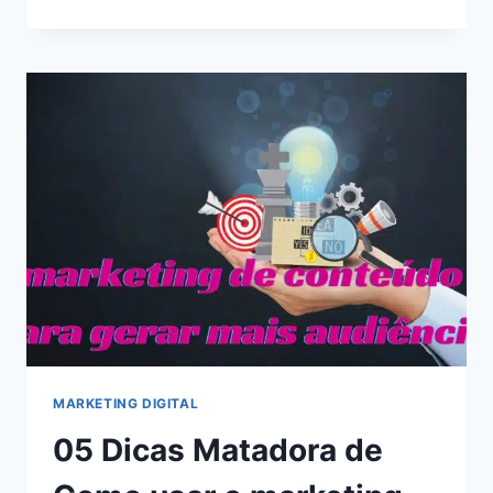
COMO
SE
PROTEGER
DE
VÍRUS
NO
PC:
8
DICAS
ESSENCIAIS
MARKETING DIGITAL
05 Dicas Matadora de