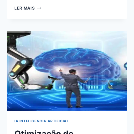
05
LER MAIS
DICAS
MATADORA
DE
COMO
USAR
O
MARKETING
DE
CONTEÚDO
PARA
GERAR
MAIS
AUDIÊNCIA,
ENGAJAMENTO
E
VENDAS
IA INTELIGENCIA ARTIFICIAL
Otimização de