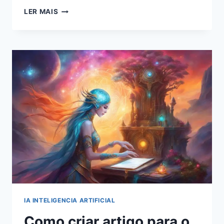
OTIMIZAÇÃO
LER MAIS
DE
CONVERSÕES:
ESTRATÉGIAS
DE
IA
PARA
AUMENTAR
A
RECEITA
IA INTELIGENCIA ARTIFICIAL
Como criar artigo para o