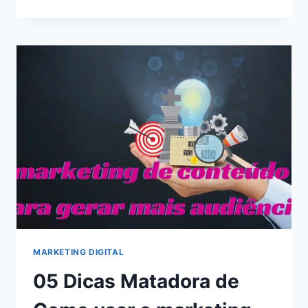
COMO
SE
PROTEGER
DE
VÍRUS
NO
PC:
8
DICAS
ESSENCIAIS
MARKETING DIGITAL
05 Dicas Matadora de