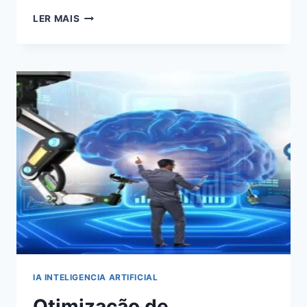
05
LER MAIS
DICAS
MATADORA
DE
COMO
USAR
O
MARKETING
DE
CONTEÚDO
PARA
GERAR
MAIS
AUDIÊNCIA,
ENGAJAMENTO
E
VENDAS
IA INTELIGENCIA ARTIFICIAL
Otimização de