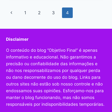
PARA
O
Navegação
Página
1
2
3
4
BLOG
COM
da
Anterior
O
CHAT
Página
GPT:
Disclaimer
UM
GUIA
COMPLETO
O conteúdo do blog “Objetivo Final” é apenas
informativo e educacional. Não garantimos a
precisão ou confiabilidade das informações e
não nos responsabilizamos por qualquer perda
ou dano decorrente do uso do blog. Links para
outros sites não estão sob nosso controle e não
endossamos suas opiniões. Esforçamo-nos para
manter o blog funcionando, mas não somos
responsáveis por indisponibilidades temporárias.