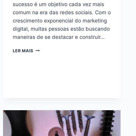
sucesso é um objetivo cada vez mais
comum na era das redes sociais. Com o
crescimento exponencial do marketing
digital, muitas pessoas estão buscando
maneiras de se destacar e construir…
COMO
LER MAIS
SER
INFLUENCIADOR
DIGITAL
DE
SUCESSO,
10
PASSOS,
PARA
O
SUCESSO.