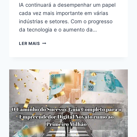
IA continuará a desempenhar um papel
cada vez mais importante em várias
indústrias e setores. Com o progresso
da tecnologia e o aumento da…
O
LER MAIS
FUTURO
DA
INTELIGÊNCIA
ARTIFICIAL
EM
2024:
INOVAÇÃO
IMPULSIONADA
PELA
TECNOLOGIA