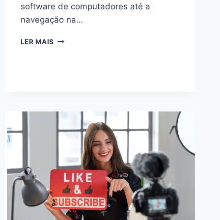
software de computadores até a
navegação na…
DOMINE
LER MAIS
A
INFORMÁTICA
BÁSICA:
GUIA
ESSENCIAL
PARA
INICIANTES