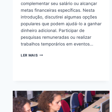
complementar seu salário ou alcançar
metas financeiras específicas. Nesta
introdução, discutirei algumas opções
populares que podem ajudá-lo a ganhar
dinheiro adicional. Participar de
pesquisas remuneradas ou realizar
trabalhos temporários em eventos…
7
LER MAIS
MANEIRAS
COMPROVADAS
DE
AUMENTAR
SUA
RENDA
EXTRA
RAPIDAMENTE