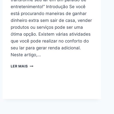
entretenimento!” Introdução Se você
está procurando maneiras de ganhar
dinheiro extra sem sair de casa, vender
produtos ou serviços pode ser uma
ótima opção. Existem várias atividades
que você pode realizar no conforto do
seu lar para gerar renda adicional.
Neste artigo,…
10
LER MAIS
IDEIAS
LUCRATIVAS
DE
PRODUTOS
PARA
FAZER
EM
CASA
PARA