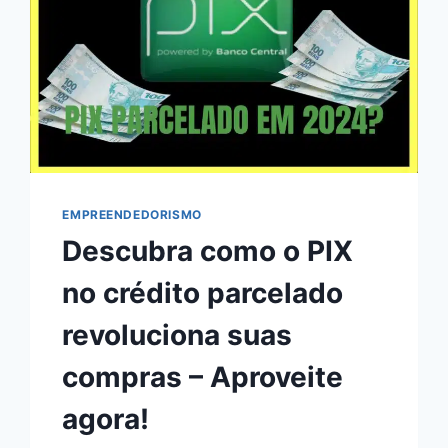
DIGITAL
NOVATO
RUMO
AO
PRIMEIRO
MILHÃO
EMPREENDEDORISMO
Descubra como o PIX
no crédito parcelado
revoluciona suas
compras – Aproveite
agora!