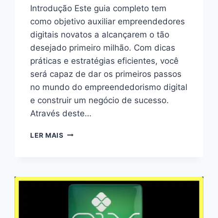
Introdução Este guia completo tem
como objetivo auxiliar empreendedores
digitais novatos a alcançarem o tão
desejado primeiro milhão. Com dicas
práticas e estratégias eficientes, você
será capaz de dar os primeiros passos
no mundo do empreendedorismo digital
e construir um negócio de sucesso.
Através deste…
O
LER MAIS
CAMINHO
DO
SUCESSO:
GUIA
COMPLETO
PARA
O
EMPREENDEDOR