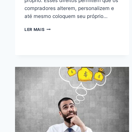
próprio. Esses direitos permitem que os
compradores alterem, personalizem e
até mesmo coloquem seu próprio…
DIREITOS
LER MAIS
DE
REVENDA
PLR:
05
DICAS
ESSENCIAIS
PARA
MAXIMIZAR
SEUS
LUCROS