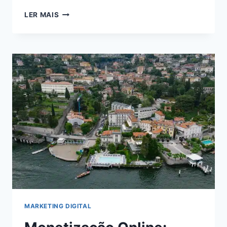
VIVER
LER MAIS
DE
BLOG
EM
2024:
DESCUBRA
COMO
ALCANÇAR
A
INDEPENDÊNCIA
FINANCEIRA
ONLINE
MARKETING DIGITAL