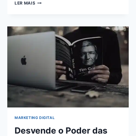
MONETIZAÇÃO
LER MAIS
ONLINE:
AUMENTE
SUA
RECEITA
AO
MÁXIMO
COM
O
ADSTERRA
MARKETING DIGITAL
Desvende o Poder das