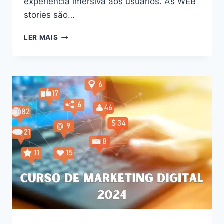
experiência imersiva aos usuários. As WEB
stories são…
DESVENDE
LER MAIS
O
PODER
DAS
WEB
STORIES:
AUMENTE
O
ENGAJAMENTO
E
CONQUISTE
SEU
PÚBLICO
EM
2024!