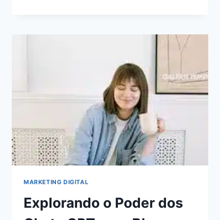
DE
AUTOMAÇÃO
DE
MARKETING
PARA
ECONOMIZAR
TEMPO
E
AUMENTAR
A
RECEITA
MARKETING DIGITAL
Explorando o Poder dos