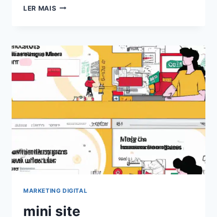
EXPLORANDO
LER MAIS
O
PODER
DOS
CHATS
GPT
PARA
BLOGS:
AUMENTE
O
ENGAJAMENTO
EM
2024!
MARKETING DIGITAL
mini site