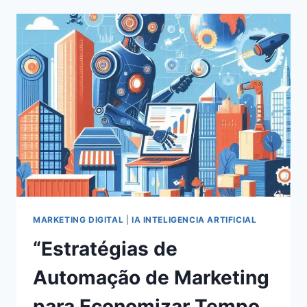
EM
REDES
SOCIAIS
EM
2024:
ESTRATÉGIAS
COMPROVADAS
PARA
O
SUCESSO
MARKETING DIGITAL
|
IA INTELIGENCIA ARTIFICIAL
“Estratégias de
Automação de Marketing
para Economizar Tempo