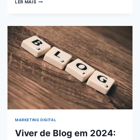
5
LER MAIS
ESTRATÉGIAS
INFALÍVEIS
PARA
MAXIMIZAR
SEUS
GANHOS
COMO
AFILIADO
DIGITAL:
AUMENTE
SUA
RENDA
AGORA!
MARKETING DIGITAL
Viver de Blog em 2024: