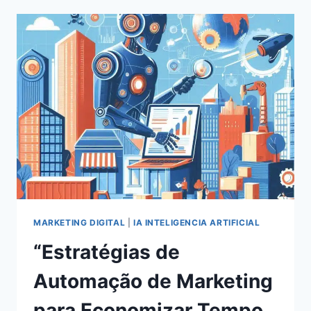
EM
REDES
SOCIAIS
EM
2024:
ESTRATÉGIAS
COMPROVADAS
PARA
O
SUCESSO
MARKETING DIGITAL
|
IA INTELIGENCIA ARTIFICIAL
“Estratégias de
Automação de Marketing
para Economizar Tempo