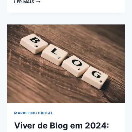
5
LER MAIS
ESTRATÉGIAS
INFALÍVEIS
PARA
MAXIMIZAR
SEUS
GANHOS
COMO
AFILIADO
DIGITAL:
AUMENTE
SUA
RENDA
AGORA!
MARKETING DIGITAL
Viver de Blog em 2024: