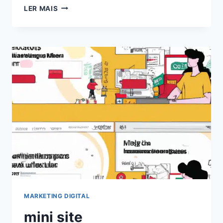
EXPLORANDO
LER MAIS
O
PODER
DOS
CHATS
GPT
PARA
BLOGS:
AUMENTE
O
ENGAJAMENTO
EM
2024!
MARKETING DIGITAL
mini site