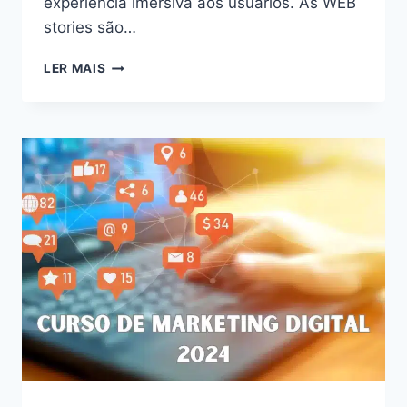
experiência imersiva aos usuários. As WEB
stories são…
DESVENDE
LER MAIS
O
PODER
DAS
WEB
STORIES:
AUMENTE
O
ENGAJAMENTO
E
CONQUISTE
SEU
PÚBLICO
EM
2024!