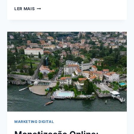
VIVER
LER MAIS
DE
BLOG
EM
2024:
DESCUBRA
COMO
ALCANÇAR
A
INDEPENDÊNCIA
FINANCEIRA
ONLINE
MARKETING DIGITAL