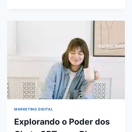
DE
AUTOMAÇÃO
DE
MARKETING
PARA
ECONOMIZAR
TEMPO
E
AUMENTAR
A
RECEITA
MARKETING DIGITAL
Explorando o Poder dos