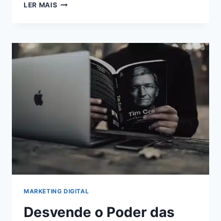
MONETIZAÇÃO
LER MAIS
ONLINE:
AUMENTE
SUA
RECEITA
AO
MÁXIMO
COM
O
ADSTERRA
MARKETING DIGITAL
Desvende o Poder das