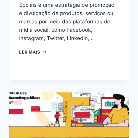
Sociais é uma estratégia de promoção
e divulgação de produtos, serviços ou
marcas por meio das plataformas de
mídia social, como Facebook,
Instagram, Twitter, LinkedIn,…
DOMINE
LER MAIS
O
MARKETING
EM
REDES
SOCIAIS
EM
2024:
ESTRATÉGIAS
COMPROVADAS
PARA
O
SUCESSO