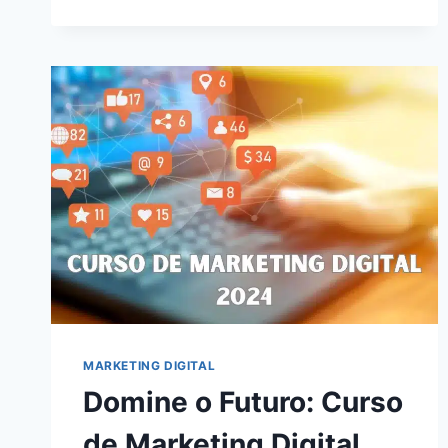
EM
2024:
DESCUBRA
COMO
ALCANÇAR
A
INDEPENDÊNCIA
FINANCEIRA
ONLINE
MARKETING DIGITAL
Domine o Futuro: Curso
de Marketing Digital