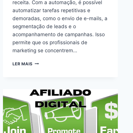
receita. Com a automação, é possível
automatizar tarefas repetitivas e
demoradas, como o envio de e-mails, a
segmentação de leads e o
acompanhamento de campanhas. Isso
permite que os profissionais de
marketing se concentrem…
“ESTRATÉGIAS
LER MAIS
DE
AUTOMAÇÃO
DE
MARKETING
PARA
ECONOMIZAR
TEMPO
E
AUMENTAR
A
RECEITA