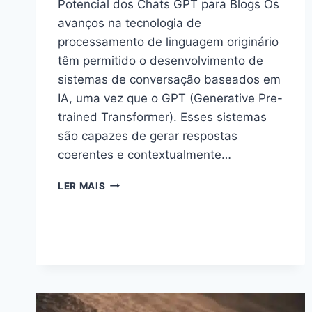
Potencial dos Chats GPT para Blogs Os
avanços na tecnologia de
processamento de linguagem originário
têm permitido o desenvolvimento de
sistemas de conversação baseados em
IA, uma vez que o GPT (Generative Pre-
trained Transformer). Esses sistemas
são capazes de gerar respostas
coerentes e contextualmente…
EXPLORANDO
LER MAIS
O
PODER
DOS
CHATS
GPT
PARA
BLOGS:
AUMENTE