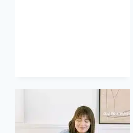
PODER
DOS
CHATS
GPT
PARA
BLOGS
EM
2024