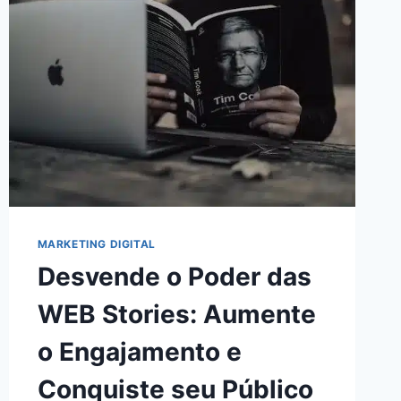
GANHOS
COMO
AFILIADO
DIGITAL:
AUMENTE
SUA
RENDA
AGORA!
MARKETING DIGITAL
Desvende o Poder das
WEB Stories: Aumente
o Engajamento e
Conquiste seu Público