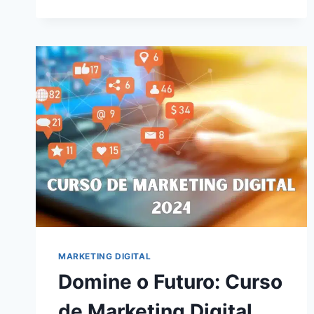
EM
2024:
DESCUBRA
COMO
ALCANÇAR
A
INDEPENDÊNCIA
FINANCEIRA
ONLINE
MARKETING DIGITAL
Domine o Futuro: Curso
de Marketing Digital