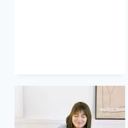
PODER
DOS
CHATS
GPT
PARA
BLOGS
EM
2024