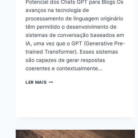
Potencial dos Chats GPT para Blogs Os
avanços na tecnologia de
processamento de linguagem originário
têm permitido o desenvolvimento de
sistemas de conversação baseados em
IA, uma vez que o GPT (Generative Pre-
trained Transformer). Esses sistemas
são capazes de gerar respostas
coerentes e contextualmente…
EXPLORANDO
LER MAIS
O
PODER
DOS
CHATS
GPT
PARA
BLOGS:
AUMENTE