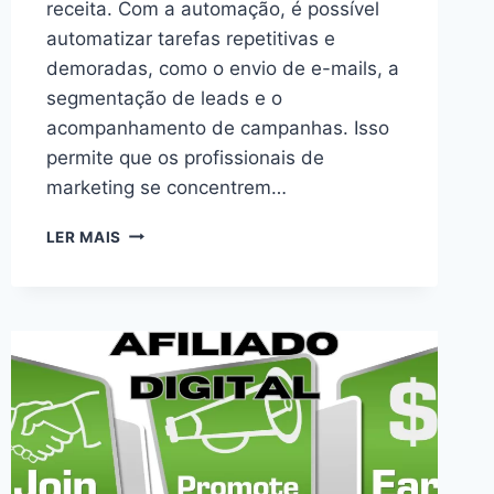
receita. Com a automação, é possível
automatizar tarefas repetitivas e
demoradas, como o envio de e-mails, a
segmentação de leads e o
acompanhamento de campanhas. Isso
permite que os profissionais de
marketing se concentrem…
“ESTRATÉGIAS
LER MAIS
DE
AUTOMAÇÃO
DE
MARKETING
PARA
ECONOMIZAR
TEMPO
E
AUMENTAR
A
RECEITA