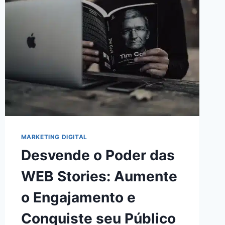
GANHOS
COMO
AFILIADO
DIGITAL:
AUMENTE
SUA
RENDA
AGORA!
MARKETING DIGITAL
Desvende o Poder das
WEB Stories: Aumente
o Engajamento e
Conquiste seu Público