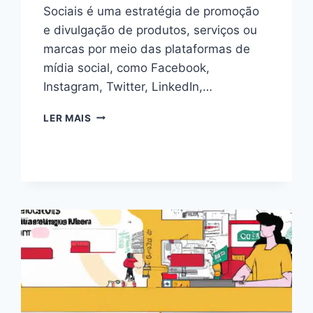
Sociais é uma estratégia de promoção
e divulgação de produtos, serviços ou
marcas por meio das plataformas de
mídia social, como Facebook,
Instagram, Twitter, LinkedIn,…
DOMINE
LER MAIS
O
MARKETING
EM
REDES
SOCIAIS
EM
2024:
ESTRATÉGIAS
COMPROVADAS
PARA
O
SUCESSO