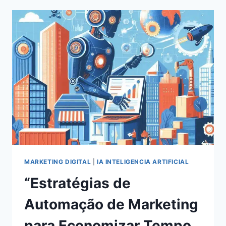
EM
REDES
SOCIAIS
EM
2024:
ESTRATÉGIAS
COMPROVADAS
PARA
O
SUCESSO
MARKETING DIGITAL
|
IA INTELIGENCIA ARTIFICIAL
“Estratégias de
Automação de Marketing
para Economizar Tempo