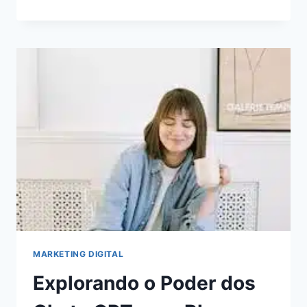
DE
AUTOMAÇÃO
DE
MARKETING
PARA
ECONOMIZAR
TEMPO
E
AUMENTAR
A
RECEITA
MARKETING DIGITAL
Explorando o Poder dos