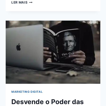
MONETIZAÇÃO
LER MAIS
ONLINE:
AUMENTE
SUA
RECEITA
AO
MÁXIMO
COM
O
ADSTERRA
MARKETING DIGITAL
Desvende o Poder das