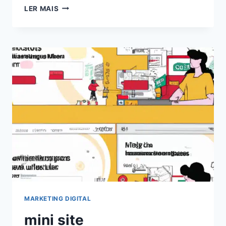
EXPLORANDO
LER MAIS
O
PODER
DOS
CHATS
GPT
PARA
BLOGS:
AUMENTE
O
ENGAJAMENTO
EM
2024!
MARKETING DIGITAL
mini site