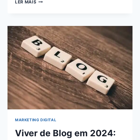
5
LER MAIS
ESTRATÉGIAS
INFALÍVEIS
PARA
MAXIMIZAR
SEUS
GANHOS
COMO
AFILIADO
DIGITAL:
AUMENTE
SUA
RENDA
AGORA!
MARKETING DIGITAL
Viver de Blog em 2024: