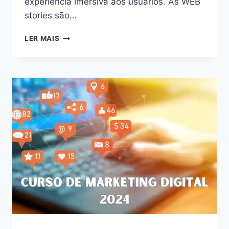
experiência imersiva aos usuários. As WEB
stories são…
DESVENDE
LER MAIS
O
PODER
DAS
WEB
STORIES:
AUMENTE
O
ENGAJAMENTO
E
CONQUISTE
SEU
PÚBLICO
EM
2024!