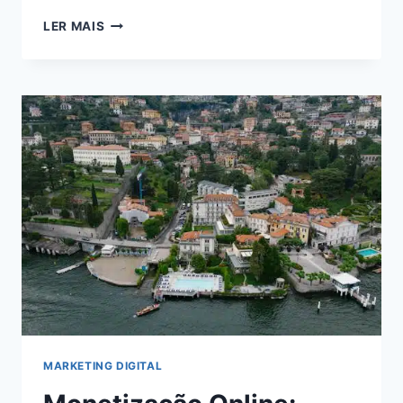
VIVER
LER MAIS
DE
BLOG
EM
2024:
DESCUBRA
COMO
ALCANÇAR
A
INDEPENDÊNCIA
FINANCEIRA
ONLINE
MARKETING DIGITAL