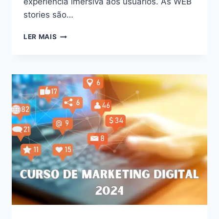
experiência imersiva aos usuários. As WEB
stories são…
DESVENDE
LER MAIS
O
PODER
DAS
WEB
STORIES:
AUMENTE
O
ENGAJAMENTO
E
CONQUISTE
SEU
PÚBLICO
EM
2024!