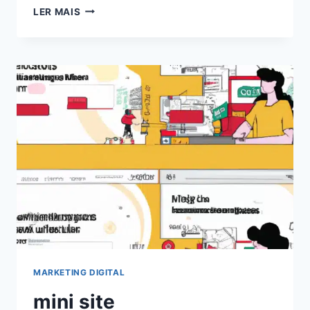
EXPLORANDO
LER MAIS
O
PODER
DOS
CHATS
GPT
PARA
BLOGS:
AUMENTE
O
ENGAJAMENTO
EM
2024!
MARKETING DIGITAL
mini site