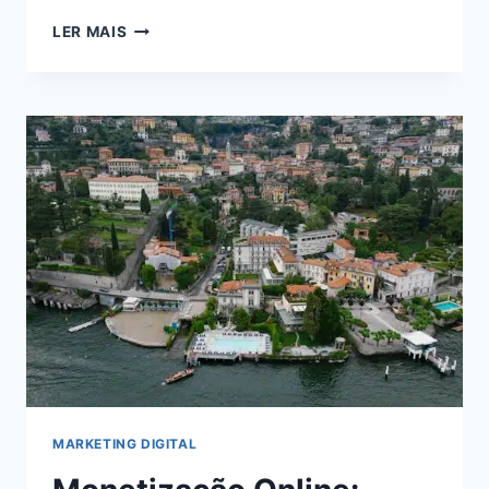
VIVER
LER MAIS
DE
BLOG
EM
2024:
DESCUBRA
COMO
ALCANÇAR
A
INDEPENDÊNCIA
FINANCEIRA
ONLINE
MARKETING DIGITAL