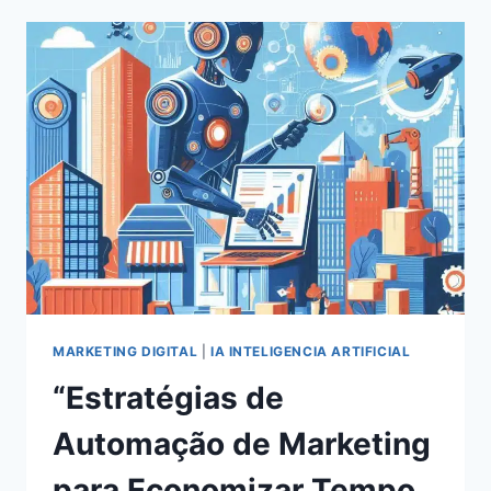
EM
REDES
SOCIAIS
EM
2024:
ESTRATÉGIAS
COMPROVADAS
PARA
O
SUCESSO
MARKETING DIGITAL
|
IA INTELIGENCIA ARTIFICIAL
“Estratégias de
Automação de Marketing
para Economizar Tempo