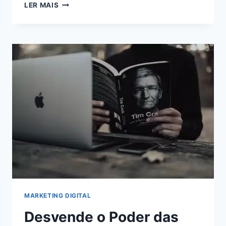
MONETIZAÇÃO
LER MAIS
ONLINE:
AUMENTE
SUA
RECEITA
AO
MÁXIMO
COM
O
ADSTERRA
MARKETING DIGITAL
Desvende o Poder das