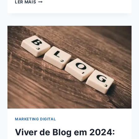
5
LER MAIS
ESTRATÉGIAS
INFALÍVEIS
PARA
MAXIMIZAR
SEUS
GANHOS
COMO
AFILIADO
DIGITAL:
AUMENTE
SUA
RENDA
AGORA!
MARKETING DIGITAL
Viver de Blog em 2024: