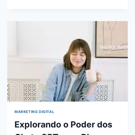
DE
AUTOMAÇÃO
DE
MARKETING
PARA
ECONOMIZAR
TEMPO
E
AUMENTAR
A
RECEITA
MARKETING DIGITAL
Explorando o Poder dos