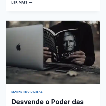
MONETIZAÇÃO
LER MAIS
ONLINE:
AUMENTE
SUA
RECEITA
AO
MÁXIMO
COM
O
ADSTERRA
MARKETING DIGITAL
Desvende o Poder das