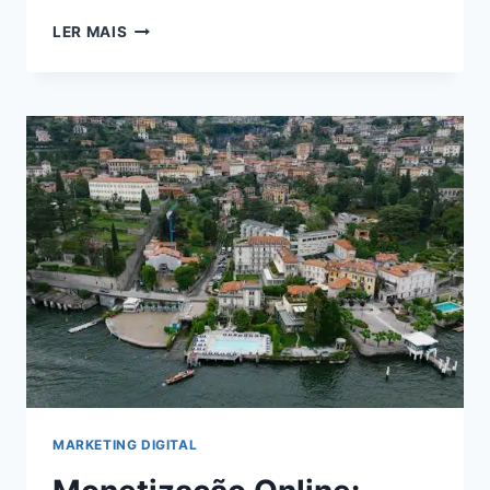
VIVER
LER MAIS
DE
BLOG
EM
2024:
DESCUBRA
COMO
ALCANÇAR
A
INDEPENDÊNCIA
FINANCEIRA
ONLINE
MARKETING DIGITAL