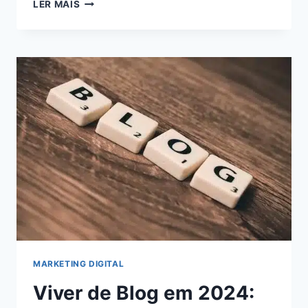
5
LER MAIS
ESTRATÉGIAS
INFALÍVEIS
PARA
MAXIMIZAR
SEUS
GANHOS
COMO
AFILIADO
DIGITAL:
AUMENTE
SUA
RENDA
AGORA!
MARKETING DIGITAL
Viver de Blog em 2024: