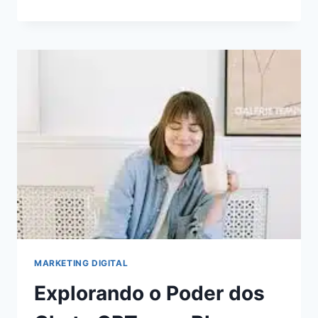
DE
AUTOMAÇÃO
DE
MARKETING
PARA
ECONOMIZAR
TEMPO
E
AUMENTAR
A
RECEITA
MARKETING DIGITAL
Explorando o Poder dos