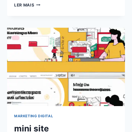
EXPLORANDO
LER MAIS
O
PODER
DOS
CHATS
GPT
PARA
BLOGS:
AUMENTE
O
ENGAJAMENTO
EM
2024!
MARKETING DIGITAL
mini site