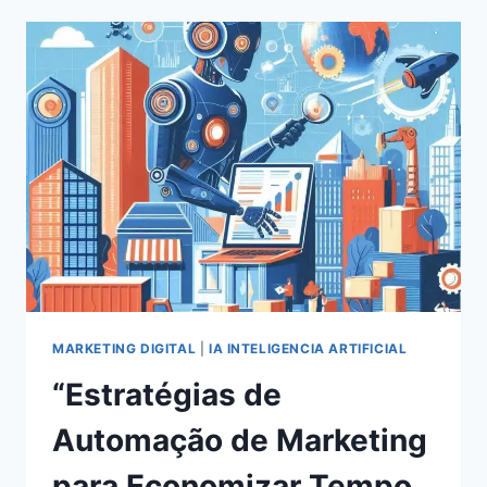
EM
REDES
SOCIAIS
EM
2024:
ESTRATÉGIAS
COMPROVADAS
PARA
O
SUCESSO
MARKETING DIGITAL
|
IA INTELIGENCIA ARTIFICIAL
“Estratégias de
Automação de Marketing
para Economizar Tempo