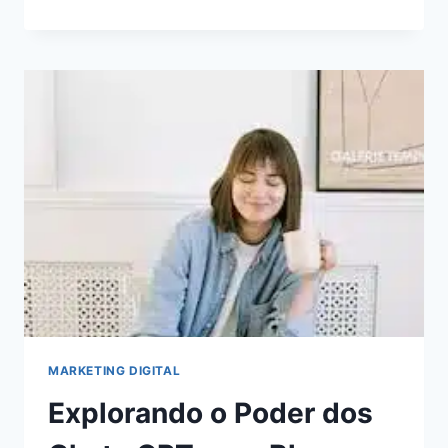
DE
AUTOMAÇÃO
DE
MARKETING
PARA
ECONOMIZAR
TEMPO
E
AUMENTAR
A
RECEITA
MARKETING DIGITAL
Explorando o Poder dos