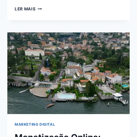
VIVER
LER MAIS
DE
BLOG
EM
2024:
DESCUBRA
COMO
ALCANÇAR
A
INDEPENDÊNCIA
FINANCEIRA
ONLINE
MARKETING DIGITAL