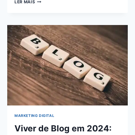
5
LER MAIS
ESTRATÉGIAS
INFALÍVEIS
PARA
MAXIMIZAR
SEUS
GANHOS
COMO
AFILIADO
DIGITAL:
AUMENTE
SUA
RENDA
AGORA!
MARKETING DIGITAL
Viver de Blog em 2024: