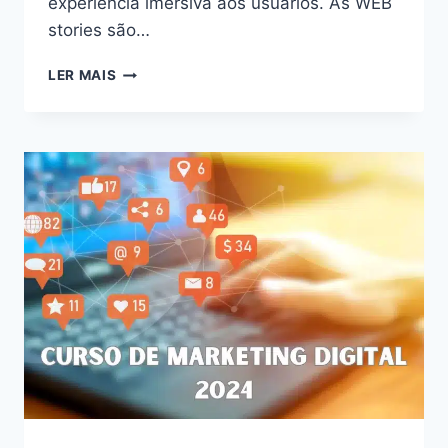
experiência imersiva aos usuários. As WEB
stories são…
DESVENDE
LER MAIS
O
PODER
DAS
WEB
STORIES:
AUMENTE
O
ENGAJAMENTO
E
CONQUISTE
SEU
PÚBLICO
EM
2024!