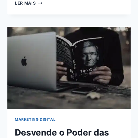
MONETIZAÇÃO
LER MAIS
ONLINE:
AUMENTE
SUA
RECEITA
AO
MÁXIMO
COM
O
ADSTERRA
MARKETING DIGITAL
Desvende o Poder das