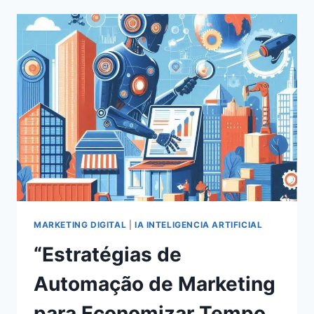
EM
REDES
SOCIAIS
EM
2024:
ESTRATÉGIAS
COMPROVADAS
PARA
O
SUCESSO
MARKETING DIGITAL
|
IA INTELIGENCIA ARTIFICIAL
“Estratégias de
Automação de Marketing
para Economizar Tempo