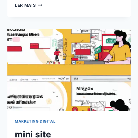
EXPLORANDO
LER MAIS
O
PODER
DOS
CHATS
GPT
PARA
BLOGS:
AUMENTE
O
ENGAJAMENTO
EM
2024!
MARKETING DIGITAL
mini site