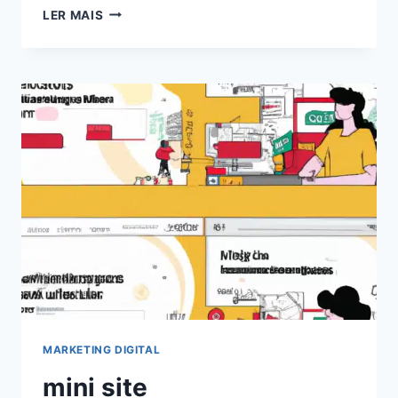
EXPLORANDO
LER MAIS
O
PODER
DOS
CHATS
GPT
PARA
BLOGS:
AUMENTE
O
ENGAJAMENTO
EM
2024!
MARKETING DIGITAL
mini site