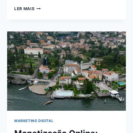
VIVER
LER MAIS
DE
BLOG
EM
2024:
DESCUBRA
COMO
ALCANÇAR
A
INDEPENDÊNCIA
FINANCEIRA
ONLINE
MARKETING DIGITAL