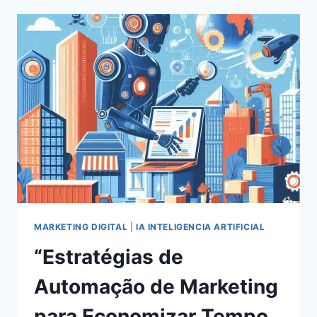
EM
REDES
SOCIAIS
EM
2024:
ESTRATÉGIAS
COMPROVADAS
PARA
O
SUCESSO
MARKETING DIGITAL
|
IA INTELIGENCIA ARTIFICIAL
“Estratégias de
Automação de Marketing
para Economizar Tempo