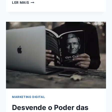
MONETIZAÇÃO
LER MAIS
ONLINE:
AUMENTE
SUA
RECEITA
AO
MÁXIMO
COM
O
ADSTERRA
MARKETING DIGITAL
Desvende o Poder das