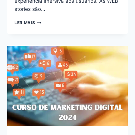
experiência imersiva aos usuários. As WEB
stories são…
DESVENDE
LER MAIS
O
PODER
DAS
WEB
STORIES:
AUMENTE
O
ENGAJAMENTO
E
CONQUISTE
SEU
PÚBLICO
EM
2024!