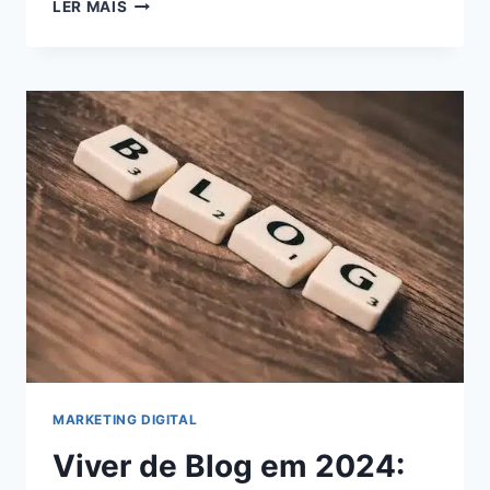
5
LER MAIS
ESTRATÉGIAS
INFALÍVEIS
PARA
MAXIMIZAR
SEUS
GANHOS
COMO
AFILIADO
DIGITAL:
AUMENTE
SUA
RENDA
AGORA!
MARKETING DIGITAL
Viver de Blog em 2024: