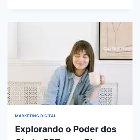
DE
AUTOMAÇÃO
DE
MARKETING
PARA
ECONOMIZAR
TEMPO
E
AUMENTAR
A
RECEITA
MARKETING DIGITAL
Explorando o Poder dos