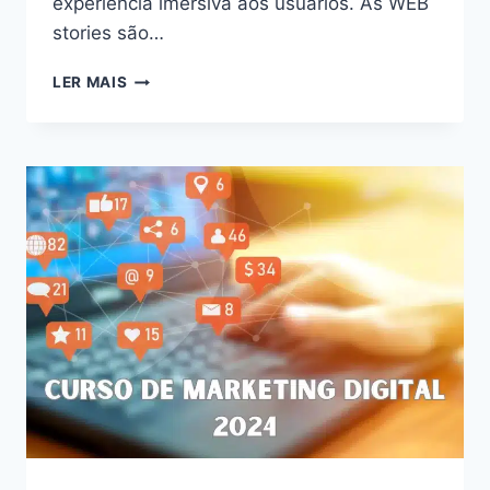
experiência imersiva aos usuários. As WEB
stories são…
DESVENDE
LER MAIS
O
PODER
DAS
WEB
STORIES:
AUMENTE
O
ENGAJAMENTO
E
CONQUISTE
SEU
PÚBLICO
EM
2024!