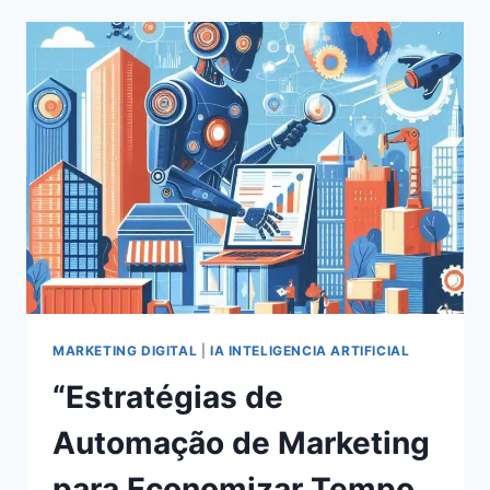
EM
REDES
SOCIAIS
EM
2024:
ESTRATÉGIAS
COMPROVADAS
PARA
O
SUCESSO
MARKETING DIGITAL
|
IA INTELIGENCIA ARTIFICIAL
“Estratégias de
Automação de Marketing
para Economizar Tempo