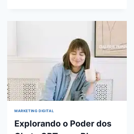
DE
AUTOMAÇÃO
DE
MARKETING
PARA
ECONOMIZAR
TEMPO
E
AUMENTAR
A
RECEITA
MARKETING DIGITAL
Explorando o Poder dos