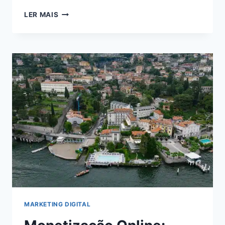
VIVER
LER MAIS
DE
BLOG
EM
2024:
DESCUBRA
COMO
ALCANÇAR
A
INDEPENDÊNCIA
FINANCEIRA
ONLINE
MARKETING DIGITAL