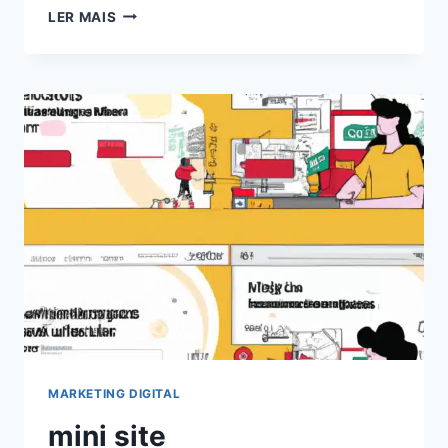
EXPLORANDO
LER MAIS
O
PODER
DOS
CHATS
GPT
PARA
BLOGS:
AUMENTE
O
ENGAJAMENTO
EM
2024!
MARKETING DIGITAL
mini site