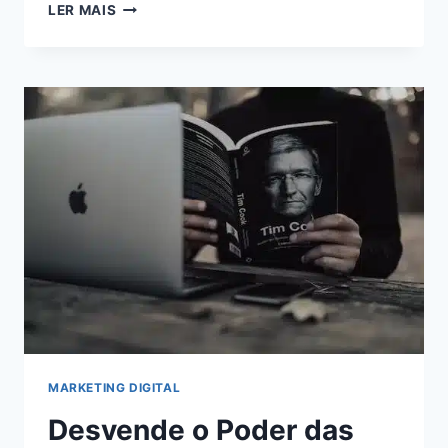
MONETIZAÇÃO
LER MAIS
ONLINE:
AUMENTE
SUA
RECEITA
AO
MÁXIMO
COM
O
ADSTERRA
MARKETING DIGITAL
Desvende o Poder das