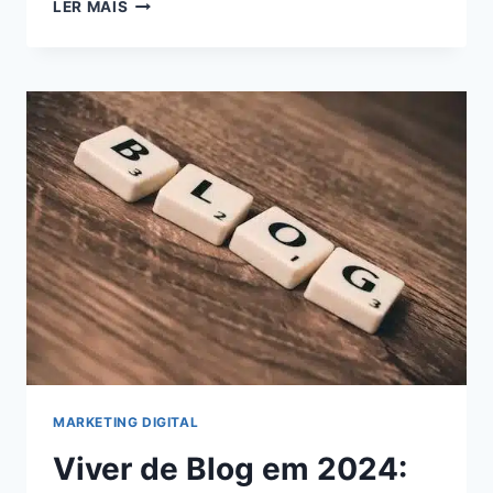
5
LER MAIS
ESTRATÉGIAS
INFALÍVEIS
PARA
MAXIMIZAR
SEUS
GANHOS
COMO
AFILIADO
DIGITAL:
AUMENTE
SUA
RENDA
AGORA!
MARKETING DIGITAL
Viver de Blog em 2024: