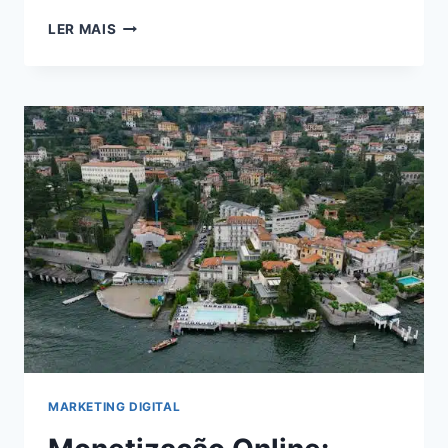
VIVER
LER MAIS
DE
BLOG
EM
2024:
DESCUBRA
COMO
ALCANÇAR
A
INDEPENDÊNCIA
FINANCEIRA
ONLINE
MARKETING DIGITAL