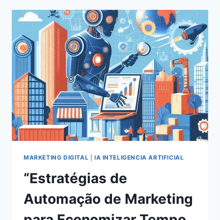
EM
REDES
SOCIAIS
EM
2024:
ESTRATÉGIAS
COMPROVADAS
PARA
O
SUCESSO
MARKETING DIGITAL
|
IA INTELIGENCIA ARTIFICIAL
“Estratégias de
Automação de Marketing
para Economizar Tempo