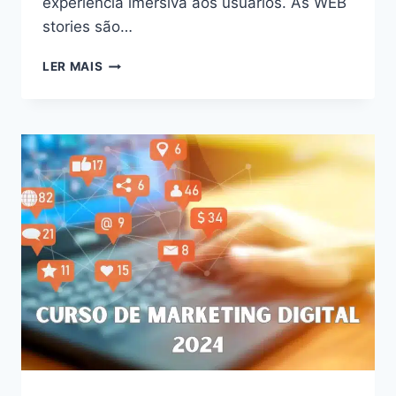
experiência imersiva aos usuários. As WEB
stories são…
DESVENDE
LER MAIS
O
PODER
DAS
WEB
STORIES:
AUMENTE
O
ENGAJAMENTO
E
CONQUISTE
SEU
PÚBLICO
EM
2024!