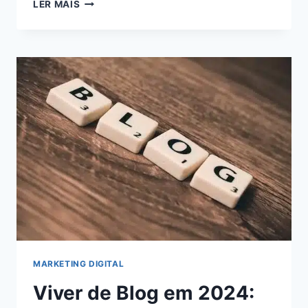
5
LER MAIS
ESTRATÉGIAS
INFALÍVEIS
PARA
MAXIMIZAR
SEUS
GANHOS
COMO
AFILIADO
DIGITAL:
AUMENTE
SUA
RENDA
AGORA!
MARKETING DIGITAL
Viver de Blog em 2024: