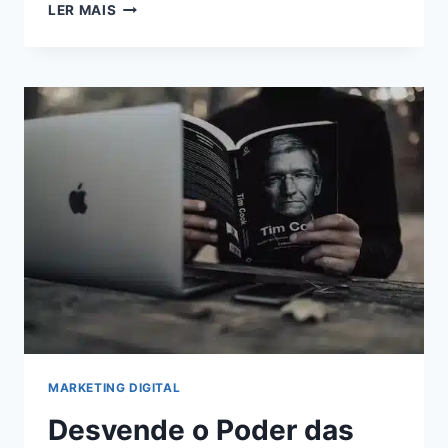
MONETIZAÇÃO
LER MAIS
ONLINE:
AUMENTE
SUA
RECEITA
AO
MÁXIMO
COM
O
ADSTERRA
MARKETING DIGITAL
Desvende o Poder das