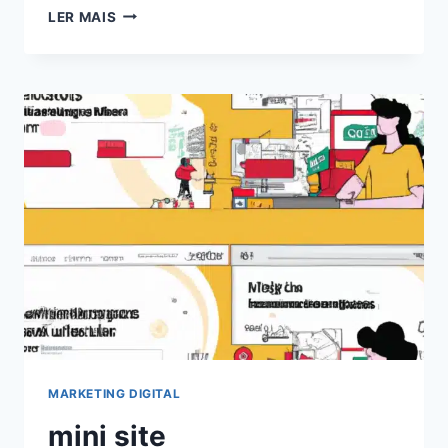
EXPLORANDO
LER MAIS
O
PODER
DOS
CHATS
GPT
PARA
BLOGS:
AUMENTE
O
ENGAJAMENTO
EM
2024!
MARKETING DIGITAL
mini site