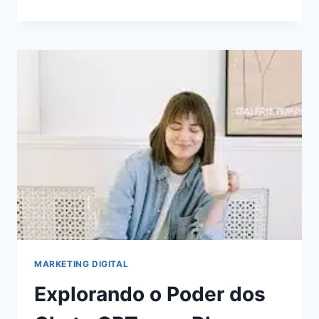
DE
AUTOMAÇÃO
DE
MARKETING
PARA
ECONOMIZAR
TEMPO
E
AUMENTAR
A
RECEITA
MARKETING DIGITAL
Explorando o Poder dos