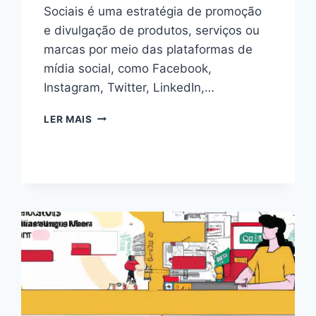
Sociais é uma estratégia de promoção
e divulgação de produtos, serviços ou
marcas por meio das plataformas de
mídia social, como Facebook,
Instagram, Twitter, LinkedIn,…
DOMINE
LER MAIS
O
MARKETING
EM
REDES
SOCIAIS
EM
2024:
ESTRATÉGIAS
COMPROVADAS
PARA
O
SUCESSO