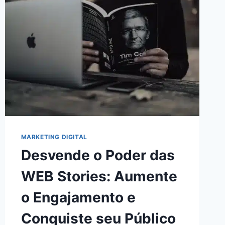
GANHOS
COMO
AFILIADO
DIGITAL:
AUMENTE
SUA
RENDA
AGORA!
MARKETING DIGITAL
Desvende o Poder das
WEB Stories: Aumente
o Engajamento e
Conquiste seu Público