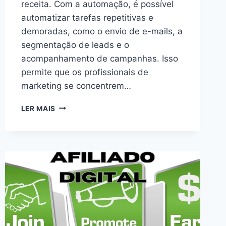
receita. Com a automação, é possível
automatizar tarefas repetitivas e
demoradas, como o envio de e-mails, a
segmentação de leads e o
acompanhamento de campanhas. Isso
permite que os profissionais de
marketing se concentrem…
“ESTRATÉGIAS
LER MAIS
DE
AUTOMAÇÃO
DE
MARKETING
PARA
ECONOMIZAR
TEMPO
E
AUMENTAR
A
RECEITA