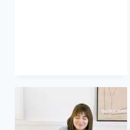
PODER
DOS
CHATS
GPT
PARA
BLOGS
EM
2024