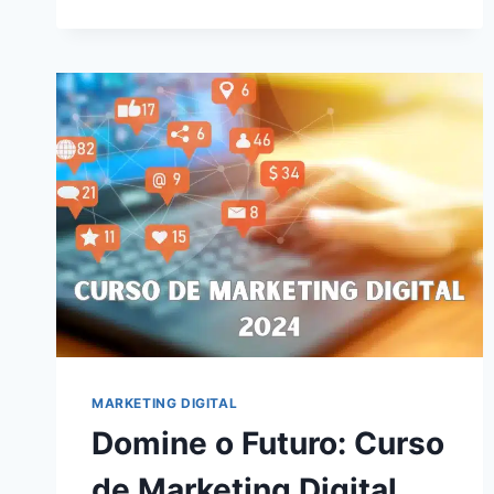
EM
2024:
DESCUBRA
COMO
ALCANÇAR
A
INDEPENDÊNCIA
FINANCEIRA
ONLINE
MARKETING DIGITAL
Domine o Futuro: Curso
de Marketing Digital