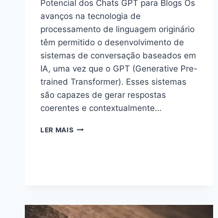
Potencial dos Chats GPT para Blogs Os
avanços na tecnologia de
processamento de linguagem originário
têm permitido o desenvolvimento de
sistemas de conversação baseados em
IA, uma vez que o GPT (Generative Pre-
trained Transformer). Esses sistemas
são capazes de gerar respostas
coerentes e contextualmente…
EXPLORANDO
LER MAIS
O
PODER
DOS
CHATS
GPT
PARA
BLOGS:
AUMENTE