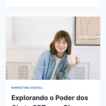
DE
AUTOMAÇÃO
DE
MARKETING
PARA
ECONOMIZAR
TEMPO
E
AUMENTAR
A
RECEITA
MARKETING DIGITAL
Explorando o Poder dos