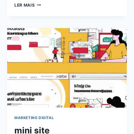
EXPLORANDO
LER MAIS
O
PODER
DOS
CHATS
GPT
PARA
BLOGS:
AUMENTE
O
ENGAJAMENTO
EM
2024!
MARKETING DIGITAL
mini site