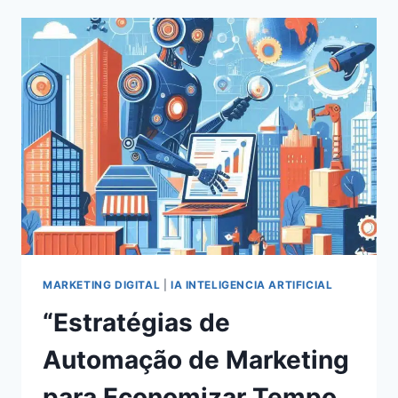
EM
REDES
SOCIAIS
EM
2024:
ESTRATÉGIAS
COMPROVADAS
PARA
O
SUCESSO
MARKETING DIGITAL
|
IA INTELIGENCIA ARTIFICIAL
“Estratégias de
Automação de Marketing
para Economizar Tempo