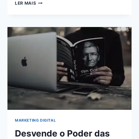
MONETIZAÇÃO
LER MAIS
ONLINE:
AUMENTE
SUA
RECEITA
AO
MÁXIMO
COM
O
ADSTERRA
MARKETING DIGITAL
Desvende o Poder das