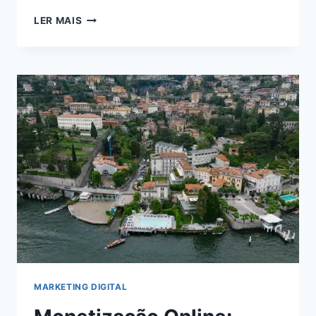
VIVER
LER MAIS
DE
BLOG
EM
2024:
DESCUBRA
COMO
ALCANÇAR
A
INDEPENDÊNCIA
FINANCEIRA
ONLINE
MARKETING DIGITAL