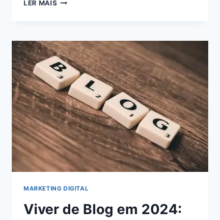
5
LER MAIS
ESTRATÉGIAS
INFALÍVEIS
PARA
MAXIMIZAR
SEUS
GANHOS
COMO
AFILIADO
DIGITAL:
AUMENTE
SUA
RENDA
AGORA!
MARKETING DIGITAL
Viver de Blog em 2024: