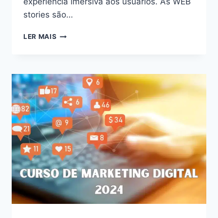
experiência imersiva aos usuários. As WEB
stories são…
DESVENDE
LER MAIS
O
PODER
DAS
WEB
STORIES:
AUMENTE
O
ENGAJAMENTO
E
CONQUISTE
SEU
PÚBLICO
EM
2024!