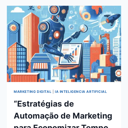
EM
REDES
SOCIAIS
EM
2024:
ESTRATÉGIAS
COMPROVADAS
PARA
O
SUCESSO
MARKETING DIGITAL
|
IA INTELIGENCIA ARTIFICIAL
“Estratégias de
Automação de Marketing
para Economizar Tempo