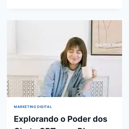
DE
AUTOMAÇÃO
DE
MARKETING
PARA
ECONOMIZAR
TEMPO
E
AUMENTAR
A
RECEITA
MARKETING DIGITAL
Explorando o Poder dos