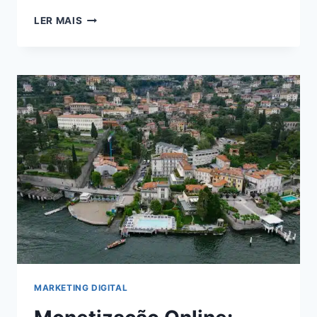
VIVER
LER MAIS
DE
BLOG
EM
2024:
DESCUBRA
COMO
ALCANÇAR
A
INDEPENDÊNCIA
FINANCEIRA
ONLINE
MARKETING DIGITAL