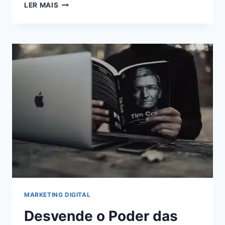
MONETIZAÇÃO
LER MAIS
ONLINE:
AUMENTE
SUA
RECEITA
AO
MÁXIMO
COM
O
ADSTERRA
MARKETING DIGITAL
Desvende o Poder das