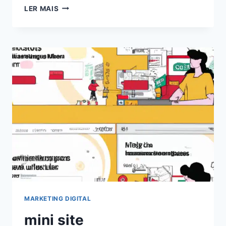
EXPLORANDO
LER MAIS
O
PODER
DOS
CHATS
GPT
PARA
BLOGS:
AUMENTE
O
ENGAJAMENTO
EM
2024!
MARKETING DIGITAL
mini site