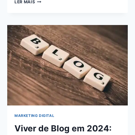
5
LER MAIS
ESTRATÉGIAS
INFALÍVEIS
PARA
MAXIMIZAR
SEUS
GANHOS
COMO
AFILIADO
DIGITAL:
AUMENTE
SUA
RENDA
AGORA!
MARKETING DIGITAL
Viver de Blog em 2024: