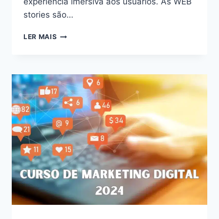
experiência imersiva aos usuários. As WEB
stories são…
DESVENDE
LER MAIS
O
PODER
DAS
WEB
STORIES:
AUMENTE
O
ENGAJAMENTO
E
CONQUISTE
SEU
PÚBLICO
EM
2024!